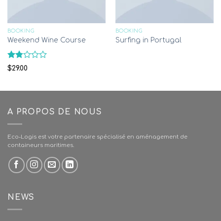
BOOKING
BOOKING
Weekend Wine Course
Surfing in Portugal
Rated
$
29.00
1.78
out
of
5
A PROPOS DE NOUS
Eco-Logis est votre partenaire spécialisé en aménagement de
containeurs maritimes.
NEWS