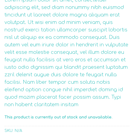
1.75
out
adipiscing elit, sed diam nonummy nibh euismod
of
tincidunt ut laoreet dolore magna aliquam erat
5
based
volutpat. Ut wisi enim ad minim veniam, quis
on
nostrud exerci tation ullamcorper suscipit lobortis
customer
ratings
nisl ut aliquip ex ea commodo consequat. Duis
autem vel eum iriure dolor in hendrerit in vulputate
velit esse molestie consequat, vel illum dolore eu
feugiat nulla facilisis at vero eros et accumsan et
iusto odio dignissim qui blandit praesent luptatum
zzril delenit augue duis dolore te feugait nulla
facilisi. Nam liber tempor cum soluta nobis
eleifend option congue nihil imperdiet doming id
quod mazim placerat facer possim assum. Typi
non habent claritatem insitam
This product is currently out of stock and unavailable.
SKU:
N/A