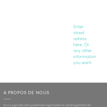
Enter
street
adress
here. Or
any other
information
you want.
A PROPOS DE NOUS
Eco-Logis est votre partenaire spécialisé en aménagement de