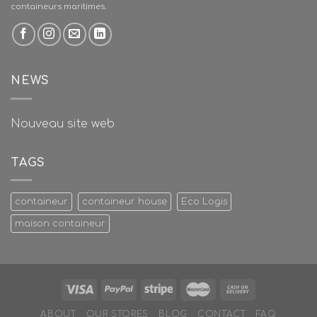
containeurs maritimes.
NEWS
Nouveau site web
TAGS
containeur
containeur house
Eco Logis
maison containeur
ABOUT
OUR STORES
BLOG
CONTACT
FAQ