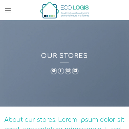
Skip
to
content
OUR STORES
About our stores. Lorem ipsum dolor sit