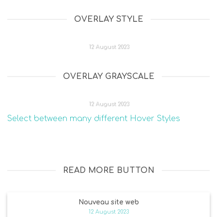
OVERLAY STYLE
NOUVEAU SITE WEB
12 August 2023
[...]
OVERLAY GRAYSCALE
NOUVEAU SITE WEB
12 August 2023
Select between many different Hover Styles
[...]
READ MORE BUTTON
Nouveau site web
12 August 2023