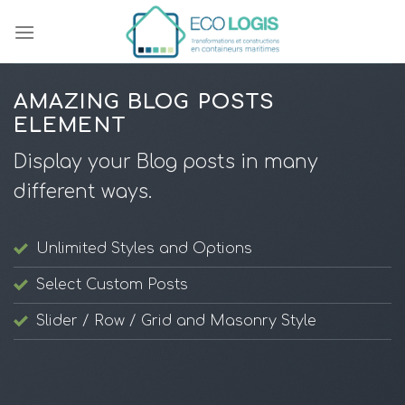
Skip
to
content
AMAZING BLOG POSTS
ELEMENT
Display your Blog posts in many
different ways.
Unlimited Styles and Options
Select Custom Posts
Slider / Row / Grid and Masonry Style
GÉNÉRAL
Nouveau site web